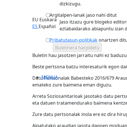
dizkizugu.
Argitalpen-lanak jaso nahi ditut
EU
Euskara
Jaso itzazu gure blogeko edito
ES
Español
eztabaidarako abiapuntu izan 
Pribatutasun-politikak
onartzen ditu
Buletin hau jasotzen jarraitu nahi ez baduzu
Beste pertsona batzu interesaturik egon da
MENUA
Datu Pertsonalak Babesteko 2016/679 Araudi
emateko zure baimena eman diguzu.
Arreta Soziosanitarioak jasotako datu perts
eta datuen tratamendurako baimena kentze
Zure datu pertsonalak inola ere ez dira hi
Aipatutako araudian jasota dagoen moduan, 