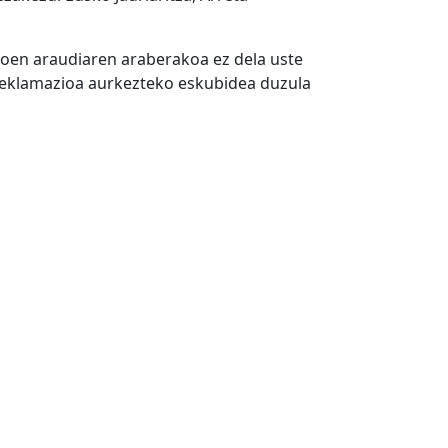
goen araudiaren araberakoa ez dela uste
reklamazioa aurkezteko eskubidea duzula