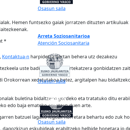
Osasun saila
rialak. Hemen funtsezko gaiak jorratzen dituzten artikuluak
daitezkeenak.
Arreta Soziosanitarioa
t *
Atención Sociosanitaria
,
Kontaktua-n
harpidetza bertan behera utz dezakezu
itezkeela uste baduzu edukia partekatzera gonbidatzen zai
 Orokorrean xedatutakoa betez, argitalpen hau bidaltzeko 
Osasun saila
onalak buletina bidaltzeko gordeko eta tratatuko ditu erab
ko edo baja emateko eskatzen duen arte.
rugarren batzuei lagako legeak horretara behartu edo zuk 
Osasun saila
dagozkizun eskubideak erabiltzeko helbide honetara jo dez