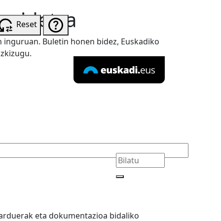
arpidetza
Reset
n inguruan. Buletin honen bidez, Euskadiko
izkizugu.
 jarduerak eta dokumentazioa bidaliko