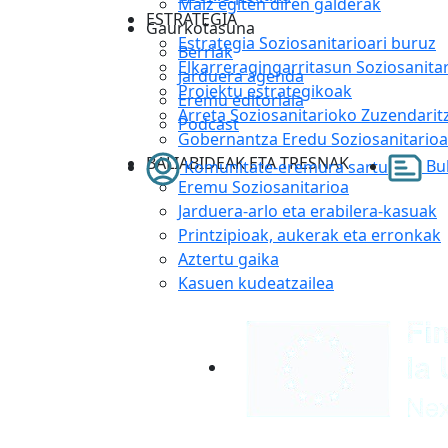
Maiz egiten diren galderak
ESTRATEGIA
Gaurkotasuna
Estrategia Soziosanitarioari buruz
Berriak
Elkarreragingarritasun Soziosanita
Jarduera agenda
Proiektu estrategikoak
Eremu editoriala
Arreta Soziosanitarioko Zuzendarit
Podcast
Gobernantza Eredu Soziosanitarioa
BALIABIDEAK ETA TRESNAK
Bul
Komunitate-eremura sartu
Eremu Soziosanitarioa
Jarduera-arlo eta erabilera-kasuak
Printzipioak, aukerak eta erronkak
Aztertu gaika
Kasuen kudeatzailea