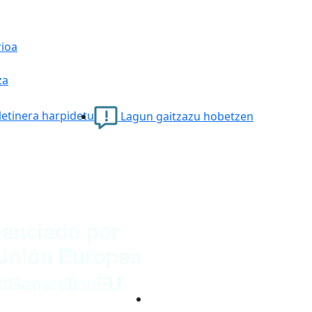
rioa
za
etinera harpidetu
Lagun gaitzazu hobetzen