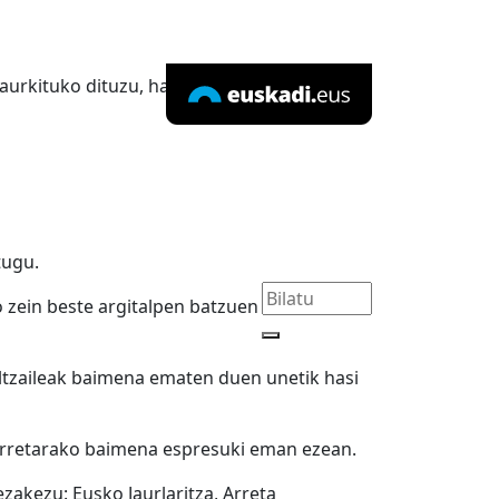
 aurkituko dituzu, hausnarketarako eta
tugu.
zein beste argitalpen batzuen berri
iltzaileak baimena ematen duen unetik hasi
horretarako baimena espresuki eman ezean.
akezu: Eusko Jaurlaritza, Arreta