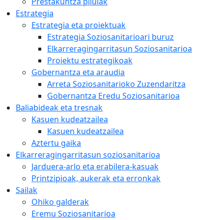
Prestakuntza pilulak
Estrategia
Estrategia eta proiektuak
Estrategia Soziosanitarioari buruz
Elkarreragingarritasun Soziosanitarioa
Proiektu estrategikoak
Gobernantza eta araudia
Arreta Soziosanitarioko Zuzendaritza
Gobernantza Eredu Soziosanitarioa
Baliabideak eta tresnak
Kasuen kudeatzailea
Kasuen kudeatzailea
Aztertu gaika
Elkarreragingarritasun soziosanitarioa
Jarduera-arlo eta erabilera-kasuak
Printzipioak, aukerak eta erronkak
Sailak
Ohiko galderak
Eremu Soziosanitarioa