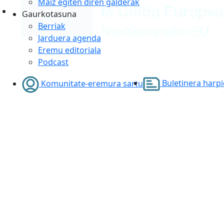
Maiz egiten diren galderak
Gaurkotasuna
Berriak
Jarduera agenda
Eremu editoriala
Podcast
Buletinera harp
Komunitate-eremura sartu