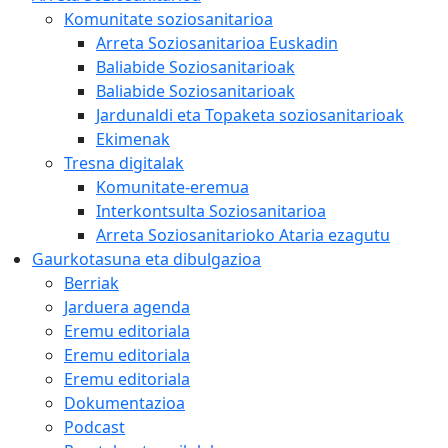
Komunitate soziosanitarioa
Arreta Soziosanitarioa Euskadin
Baliabide Soziosanitarioak
Baliabide Soziosanitarioak
Jardunaldi eta Topaketa soziosanitarioak
Ekimenak
Tresna digitalak
Komunitate-eremua
Interkontsulta Soziosanitarioa
Arreta Soziosanitarioko Ataria ezagutu
Gaurkotasuna eta dibulgazioa
Berriak
Jarduera agenda
Eremu editoriala
Eremu editoriala
Eremu editoriala
Dokumentazioa
Podcast