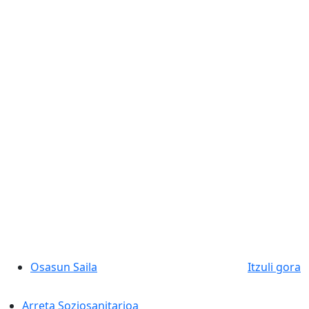
Osasun Saila
Itzuli gora
Arreta Soziosanitarioa