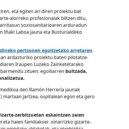
ren, eta egiten ari diren proiektu bat
arte-alorreko profesionalak biltzen ditu,
garritasun soziosanitarioaren arduradun
n Iñaki Laboa jauna eta Busturialdeko
dineko pertsonen egoitzetako arretaren
oan ardazturiko proiektu baten pilotatze-
undiaren Iraupen Luzeko Zainketetarako
abarmendu zituen: egoiliarren
bultzada,
onalizatua.
ri medikoa den Ramón Herrería jaunak
)
martxan jartzea, ospitalean egon eta gero
izarte-zerbitzuetan eskaintzen zaien
 eta haien familiakoei oinarrizko gizarte-
an egindako aldaketak, eta etxebizitza