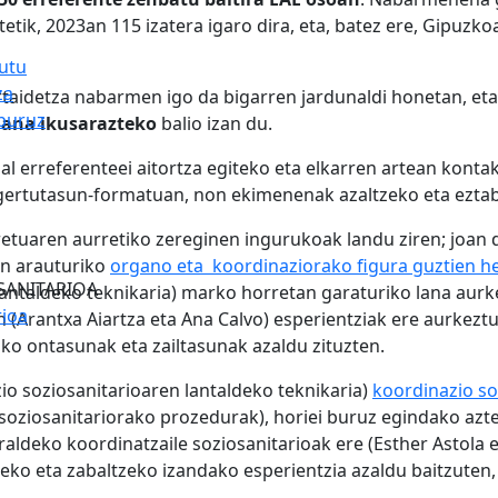
etik, 2023an 115 izatera igaro dira, eta, batez ere, Gipuzkoa
gutu
za
artaidetza nabarmen igo da bigarren jardunaldi honetan, et
 buruz
lana ikusarazteko
balio izan du.
al erreferenteei aitortza egiteko eta elkarren artean konta
a, gertutasun-formatuan, non ekimenenak azaltzeko eta ezta
etuaren aurretiko zereginen ingurukoak landu ziren; joan d
an arauturiko
organo eta koordinaziorako figura guztien 
SANITARIOA
lantaldeko teknikaria) marko horretan garaturiko lana aurk
rioa
n (Arantxa Aiartza eta Ana Calvo) esperientziak ere aurkez
ko ontasunak eta zailtasunak azaldu zituzten.
io soziosanitarioaren lantaldeko teknikaria)
koordinazio so
oziosanitariorako prozedurak), horiei buruz egindako azte
raldeko koordinatzaile soziosanitarioak ere (Esther Astola
eko eta zabaltzeko izandako esperientzia azaldu baitzuten