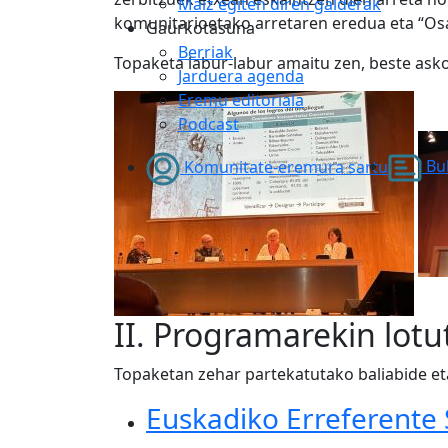
Maiz egiten diren galderak
komunitarioetako arretaren eredua eta “Osa
Gaurkotasuna
Berriak
Topaketa labur-labur amaitu zen, beste ask
Jarduera agenda
Eremu editoriala
Podcast
Bul
Komunitate-eremura sartu
II. Programarekin lot
Topaketan zehar partekatutako baliabide et
Euskadiko Erreferente 