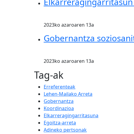
Elkarreragingarritasun
2023ko azaroaren 13a
Gobernantza soziosani
2023ko azaroaren 13a
Tag-ak
Erreferenteak
Lehen-Mailako Arreta
Gobernantza
Koordinazioa
Elkarreragingarritasuna
Egoitza-arreta
Adineko pertsonak