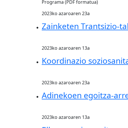
Programa (PDF formatua)
2023ko azaroaren 23a
Zainketen Trantsizio-t
2023ko azaroaren 13a
Koordinazio soziosanit
2023ko azaroaren 23a
Adinekoen egoitza-arre
2023ko azaroaren 13a