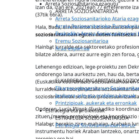
Arreta Soziosanitarioa ezagutu
izan da, izan ere, 2021ean 77 erreferente izat
ARRETA SOZIOSANITARIOA
(37tik 66ra).
Arreta Soziosanitarioko Ataria eza
Arreta Soziosanitarioko Zuzendarit
Hala, bada, erreferente soziosanitarioen p
Euskadiko Arreta Soziosanitarioari
soziosanitarioan egiten duten funtsezko 
Eremu Soziosanitarioa
Hainbat lurralde eta sektoreetako profesion
Arau-esparrua
bilatze aldera, aurrez aurre egin zen foro
Lehenengo edizioan, lege-proiektu zen Dekr
ondorengo lana aurkeztu zen, hau da, bert
ELKARRERAGINGARRITASUN SOZIO
(Euskadiko koordinazio soziosanitarioaren 
Elkarreragingarritasun Soziosanita
lurraldekako koordinatzaile soziosanitarioe
Jarduera-arlo eta erabilera-kasuak
soziosanitarioak sortzeko prozesuan izanda
Printzipioak, aukerak eta erronkak
Ondoren, Lucía Iñigok (Euskadiko koordinaz
Estrategia eta proiektuak
zituen (marko-protokoloak eta koordinazio s
ESTRATEGIA SOZIOSANITARIOA
Halaber, berekin ziren mahaian, Arabako lur
Estrategia Soziosanitarioari buruz
instrumentu horiek Araban lantzeko, onartz
zeregina ere bai.