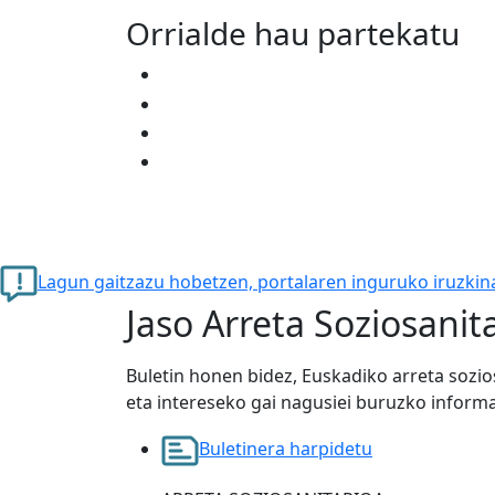
Orrialde hau partekatu
Lagun gaitzazu hobetzen, portalaren inguruko iruzkina
Jaso Arreta Soziosanit
Buletin honen bidez, Euskadiko arreta sozi
eta intereseko gai nagusiei buruzko inform
Buletinera harpidetu