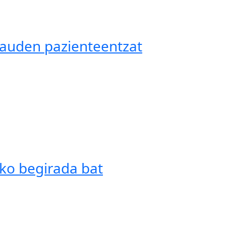
 dauden pazienteentzat
ko begirada bat