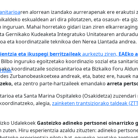
anitarioa
ren alorrean izandako aurrerapenak ere erakutsi zi
kaldeko eskualdean ari dira pilotatzen, eta osasun- eta giz
n inguruan. Mahai horretako gidari izan ziren elkarreragin
eta Gernikako Kudeaketa Integratuko Unitatearen arduradu
a eta koordinatzaile teknikoa den Nerea Llantada andrea.
ientzia eta ikuspegi berritzaileak
aurkeztu ziren,
EAEko a
, Bilbo inguruko egoitzetako koordinazio sozial eta sanitari
ekako koordinatzaile soziosanitarioa eta Bizkaiko Foru Ald
rioak
rdes Zurbanobeaskoetxea andreak, eta, batez ere, hauek n
tzeko,
eta zentro parte-hartzaileek emandako
arreta perts
nitarioa eta Santa Marina Ospitaleko (Osakidetza) zuzenda
koordinatzeko, alegia,
zainketen trantsiziorako taldeak (ZTT
teizko Udalekoek
Gasteizko adineko pertsonei oinarrizko g
 zuten. Hiru esperientzia azaldu zituzten: adineko pertsonei
betzeko esperientzia pilotu bat, eguneko arretako zentroet