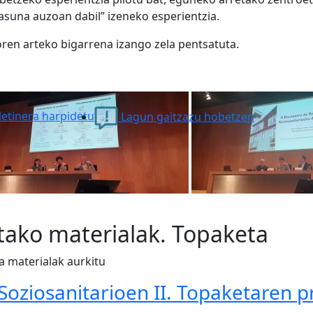
suna auzoan dabil” izeneko esperientzia.
oren arteko bigarrena izango zela pentsatuta.
etinera harpidetu
Lagun gaitzazu hobetzen
utako materialak. Topaketa
a materialak aurkitu
Soziosanitarioen II. Topaketaren 