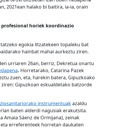
n, 2021ean halako bi baitira, ia-ia, orain
a
profesional horiek koordinazio
ktatzeko egokia litzatekeen topaleku bat
baidarako hainbat mahai aurkeztu ziren.
en urriaren 26an, berriz, Dekretua onartu
hedapena
.
Horretarako, Catarina Pazek
eztu zuen, eta, harekin batera, Gipuzkoako
tu ziren: Gipuzkoan eskualdetako batzorde
ziosanitariorako instrumentuak
azaldu
rlan baten alderdi nagusiak erakutsita.
 ea Amaia Sáenz de Ormijana), zeinak
, eta erreferenteek horretan daukaten