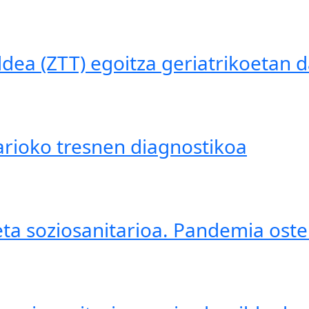
aldea (ZTT) egoitza geriatrikoetan
arioko tresnen diagnostikoa
ta soziosanitarioa. Pandemia oste