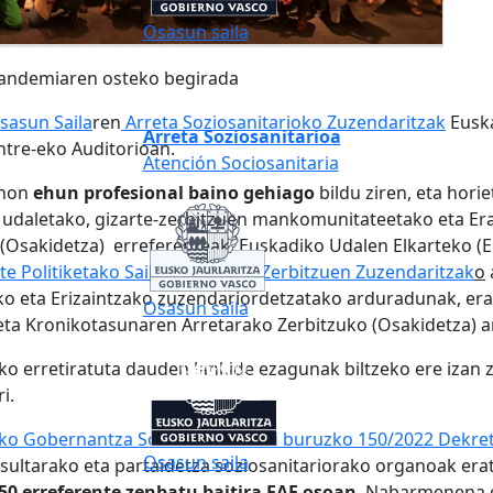
Osasun saila
 Pandemiaren osteko begirada
sasun Saila
ren
A
rreta Soziosanitarioko Zuzendaritzak
Euska
Arreta Soziosanitarioa
ntre-eko Auditorioan.
Atención Sociosanitaria
 non
ehun profesional baino gehiago
bildu ziren, eta hor
n: udaletako, gizarte-zerbitzuen mankomunitateetako eta E
Osakidetza) erreferenteak, Euskadiko Udalen Elkarteko (E
rte Politiketako Sailaren Gizarte Zerbitzuen Zuzendaritzak
o
o eta Erizaintzako zuzendariordetzatako arduradunak, era
Osasun saila
eta Kronikotasunaren Arretarako Zerbitzuko (Osakidetza) a
ko erretiratuta dauden lankide ezagunak biltzeko ere izan z
i.
ko Gobernantza Soziosanitarioari buruzko 150/2022 Dekr
Osasun saila
ntsultarako eta partaidetza soziosanitariorako organoak er
50 erreferente zenbatu baitira EAE osoan
. Nabarmenena g