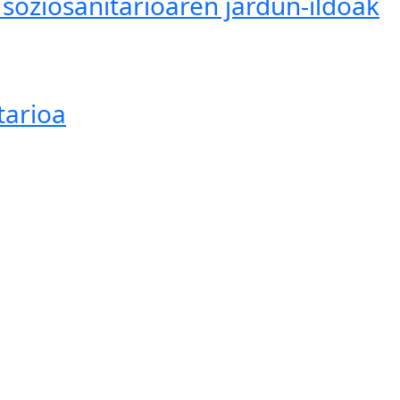
 soziosanitarioaren jardun-ildoak
tarioa