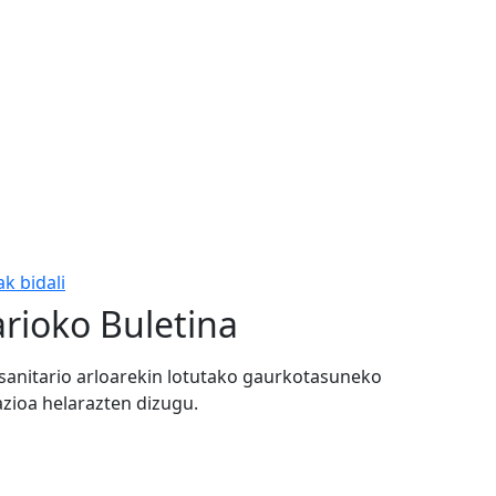
k bidali
arioko Buletina
osanitario arloarekin lotutako gaurkotasuneko
azioa helarazten dizugu.