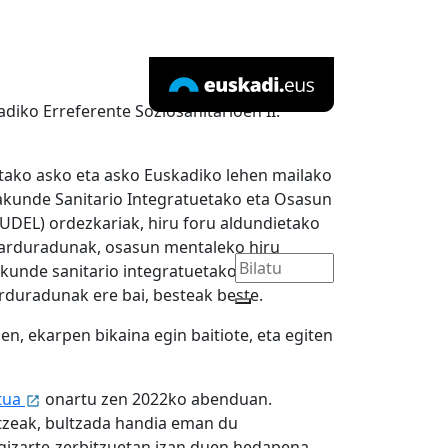
diko Erreferente Soziosanitarioen II.
ietako asko eta asko Euskadiko lehen mailako
rakunde Sanitario Integratuetako eta Osasun
UDEL) ordezkariak, hiru foru aldundietako
arduradunak, osasun mentaleko hiru
kunde sanitario integratuetako arreta
rduradunak ere bai, besteak beste.
en, ekarpen bikaina egin baitiote, eta egiten
etua
onartu zen 2022ko abenduan.
atzeak, bultzada handia eman du
izarte-zerbitzuetan izan duen hedapena