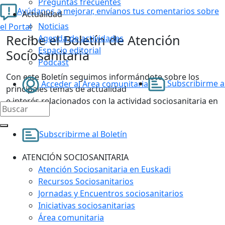
Preguntas frecuentes
Ayúdanos a mejorar, envíanos tus comentarios sobre
Actualidad
Noticias
el Portal
Recibe el Boletín de Atención
Agenda de actividades
Espacio editorial
Sociosanitaria
Podcast
Con este Boletín seguimos informándote sobre los
Subscribirme al
Acceder al Área comunitaria
principales temas de actualidad
e interés relacionados con la actividad sociosanitaria en
Euskadi.
Subscribirme al Boletín
ATENCIÓN SOCIOSANITARIA
Atención Sociosanitaria en Euskadi
Recursos Sociosanitarios
Jornadas y Encuentros sociosanitarios
Iniciativas sociosanitarias
Área comunitaria