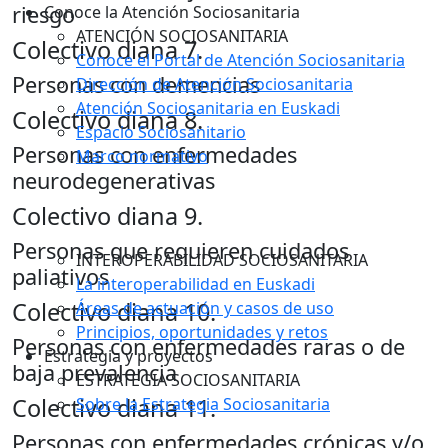
riesgo
Conoce la Atención Sociosanitaria
ATENCIÓN SOCIOSANITARIA
Colectivo diana
7.
Conoce el Portal de Atención Sociosanitaria
Personas con demencias
Dirección de Atención Sociosanitaria
Atención Sociosanitaria en Euskadi
Colectivo diana
8.
Espacio Sociosanitario
Personas con enfermedades
Marco normativo
neurodegenerativas
Colectivo diana
9.
Personas que requieren cuidados
INTEROPERABILIDAD SOCIOSANITARIA
paliativos
La interoperabilidad en Euskadi
Colectivo diana
10.
Áreas de actuación y casos de uso
Principios, oportunidades y retos
Personas con enfermedades raras o de
Estrategia y proyectos
baja prevalencia
ESTRATEGIA SOCIOSANITARIA
Colectivo diana
11.
Sobre la Estrategia Sociosanitaria
Personas con enfermedades crónicas y/o