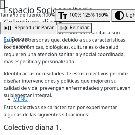
Espacio Sociosanitario
Tamaño de fuente:100%
100%
125%
150%
Lig
Colectivos diana
Reproducir
Parar
Reiniciar
Los colectivos diana de atención sociosanitaria son
EU
Euskara
grupos de personas que, debido a sus características
ES
Español
socioeconómicas, biológicas, culturales o de salud,
requieren una atención sanitaria y social coordinada,
más específica y personalizada.
Identificar las necesidades de estos colectivos permite
diseñar intervenciones y políticas que mejoren su
calidad de vida, prevengan enfermedades y promuevan
su bienestar integral.
MENÚ
Estos colectivos se caracterizan por experimentar
algunas de las siguientes situaciones:
Colectivo diana
1.