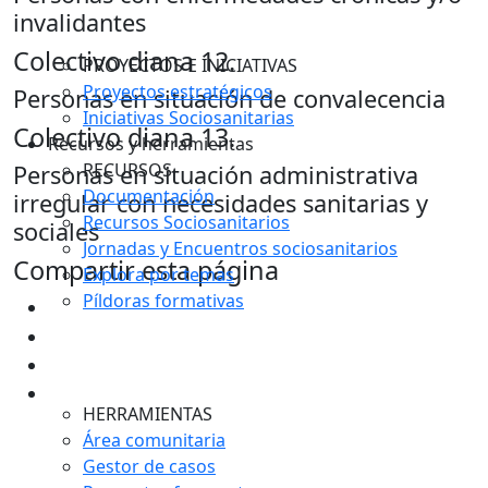
invalidantes
Colectivo diana
12.
PROYECTOS E INICIATIVAS
Proyectos estratégicos
Personas en situación de convalecencia
Iniciativas Sociosanitarias
Colectivo diana
13.
Recursos y herramientas
RECURSOS
Personas en situación administrativa
Documentación
irregular con necesidades sanitarias y
Recursos Sociosanitarios
sociales
Jornadas y Encuentros sociosanitarios
Compartir esta página
Explora por temas
Píldoras formativas
HERRAMIENTAS
Área comunitaria
Gestor de casos