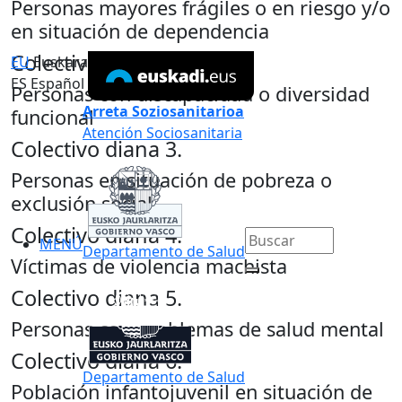
Personas mayores frágiles o en riesgo y/o
en situación de dependencia
Colectivo diana
2.
EU
Euskara
ES
Español
Personas con discapacidad o diversidad
Arreta Soziosanitarioa
funcional
Atención Sociosanitaria
Colectivo diana
3.
Personas en situación de pobreza o
exclusión social
Colectivo diana
4.
MENÚ
Departamento de Salud
Víctimas de violencia machista
Colectivo diana
5.
Personas con problemas de salud mental
Colectivo diana
6.
Departamento de Salud
Población infantojuvenil en situación de