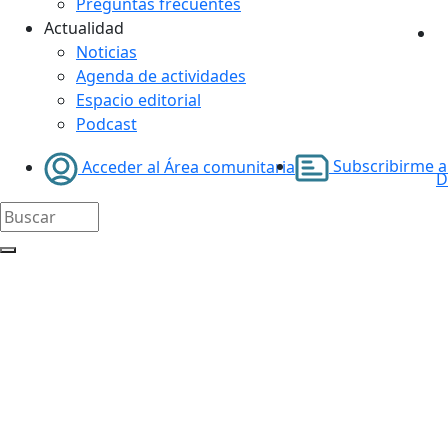
Preguntas frecuentes
Actualidad
Noticias
Agenda de actividades
Espacio editorial
Podcast
Subscribirme al
Acceder al Área comunitaria
D