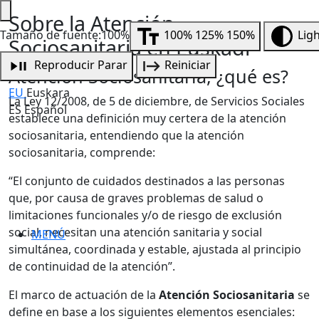
Sobre la Atención
Tamaño de fuente:100%
100%
125%
150%
Lig
Sociosanitaria en Euskadi
Reproducir
Parar
Reiniciar
Atención Sociosanitaria, ¿qué es?
EU
Euskara
La Ley 12/2008, de 5 de diciembre, de Servicios Sociales
ES
Español
establece una definición muy certera de la atención
sociosanitaria, entendiendo que la atención
sociosanitaria, comprende:
“El conjunto de cuidados destinados a las personas
que, por causa de graves problemas de salud o
limitaciones funcionales y/o de riesgo de exclusión
social, necesitan una atención sanitaria y social
MENÚ
simultánea, coordinada y estable, ajustada al principio
de continuidad de la atención”.
El marco de actuación de la
Atención Sociosanitaria
se
define en base a los siguientes elementos esenciales: