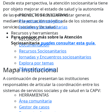
Desde esta perspectiva, la atención sociosanitaria tiene
por objeto mejorar el estado de salud y la autonomía
de las personas, es decir, su bienestar general,
PROYECTOS E INICIATIVAS
mediante la actuación coordinada de los sistemas de
Proyectos estratégicos
servicios sociales y de salud.
Iniciativas Sociosanitarias
Recursos y herramientas
Para conocer más sobre la Atención
RECURSOS
Sociosanitaria
puedes consultar esta guía
.
Documentación
Recursos Sociosanitarios
Jornadas y Encuentros sociosanitarios
Explora por temas
Mapa institucional
Píldoras formativas
A continuación de presentan las instituciones
responsables de articular la coordinación entre los
sistemas de servicios sociales y de salud en la CAPV:
HERRAMIENTAS
Área comunitaria
Gestor de casos