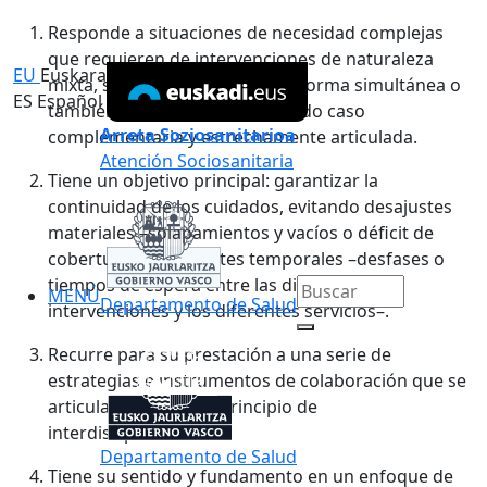
Responde a situaciones de necesidad complejas
que requieren de intervenciones de naturaleza
EU
Euskara
mixta, sociales y sanitarias, de forma simultánea o
ES
Español
también secuencial, pero en todo caso
Arreta Soziosanitarioa
complementaria y estrechamente articulada.
Atención Sociosanitaria
Tiene un objetivo principal: garantizar la
continuidad de los cuidados, evitando desajustes
materiales –solapamientos y vacíos o déficit de
cobertura– y desajustes temporales –desfases o
tiempos de espera entre las diferentes
MENÚ
Departamento de Salud
intervenciones y los diferentes servicios–.
Recurre para su prestación a una serie de
estrategias e instrumentos de colaboración que se
articulan en torno al principio de
interdisciplinariedad.
Departamento de Salud
Tiene su sentido y fundamento en un enfoque de