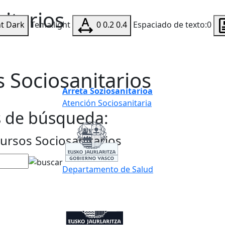
itarios
ht
Dark
Tema:light
0
0.2
0.4
Espaciado de texto:0
 Sociosanitarios
Arreta Soziosanitarioa
Atención Sociosanitaria
os de búsqueda:
ursos Sociosanitarios
Departamento de Salud