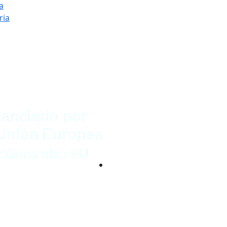
a
ria