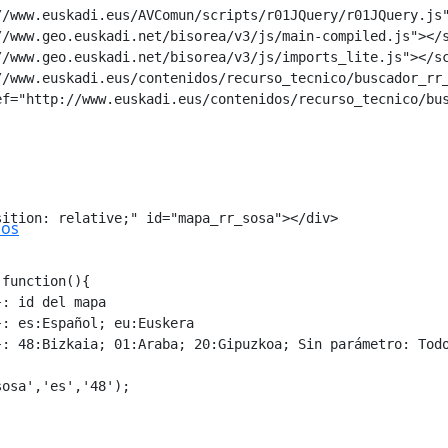
/www.euskadi.eus/AVComun/scripts/r01JQuery/r01JQuery.js"
/www.geo.euskadi.net/bisorea/v3/js/main-compiled.js"></s
/www.geo.euskadi.net/bisorea/v3/js/imports_lite.js"></sc
/www.euskadi.eus/contenidos/recurso_tecnico/buscador_rr_
f="http://www.euskadi.eus/contenidos/recurso_tecnico/bus
ition: relative;" id="mapa_rr_sosa"></div>

ios