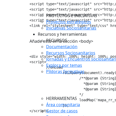
<script type="text/javascript" src="http:/
<script type="text/javascript" src="http:/
<script type="text/javascript" src="http:/
PROYECTOS E INICIATIVAS
<script type="text/javascript" src="http:/
Proyectos estratégicos
<link rel="stylesheet" type="text/css" hre
Iniciativas Sociosanitarias
Recursos y herramientas
RECURSOS
Añade esto en la sección <body>
Documentación
Recursos Sociosanitarios
<div style="width: 100%; height: 100%; pos
Jornadas y Encuentros sociosanitar
<script>    

Explora por temas
	//onLoad    

Píldoras formativas
		r01JQuery(document).ready(function(){

			/**@param {String}: id del mapa  

			  *@param {String}: es:Español; eu:Euskera

			  *@param {String}: 48:Bizkaia; 01:Araba; 20:Gipuzkoa; Sin parámetro: Todos    

			*/

HERRAMIENTAS
			loadMap('mapa_rr_sosa','es','48');

Área comunitaria
		});

Gestor de casos