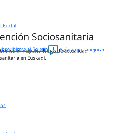
l Portal
tención Sociosanitaria
bscribirme al Boletín
Ayúdanos a mejorar
re los principales temas de actualidad
sanitaria en Euskadi.
ios