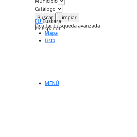
Municipio
Catálogo
EU
Euskara
Ocultar búsqueda avanzada
ES
Español
Mapa
Lista
MENÚ