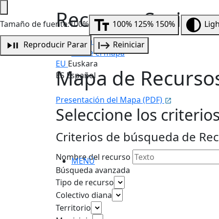
Recursos Sociosan
Tamaño de fuente:100%
100%
125%
150%
Lig
Mapa Sociosanitario
Reproducir
Parar
Reiniciar
Sobre el mapa
EU
Euskara
Mapa de Recursos
ES
Español
Presentación del Mapa (PDF)
Seleccione los criteri
Criterios de búsqueda de Rec
Nombre del recurso
MENÚ
Búsqueda avanzada
Tipo de recurso
Colectivo diana
Territorio