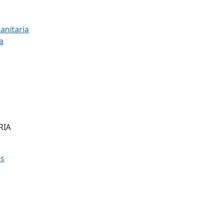
anitaria
a
RIA
os