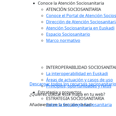
Conoce la Atención Sociosanitaria
ATENCIÓN SOCIOSANITARIA
Conoce el Portal de Atención Socios
Dirección de Atención Sociosanitari
Atención Sociosanitaria en Euskadi
Espacio Sociosanitario
Marco normativo
INTEROPERABILIDAD SOCIOSANITA
La interoperabilidad en Euskadi
Áreas de actuación y casos de uso
Descargar todos los recursos sociosanitari
Principios, oportunidades y retos
Estrategia y proyectos
¿Quieres utilizar este mapa en tu web?
ESTRATEGIA SOCIOSANITARIA
Añade esto en la sección <head>
Sobre la Estrategia Sociosanitaria