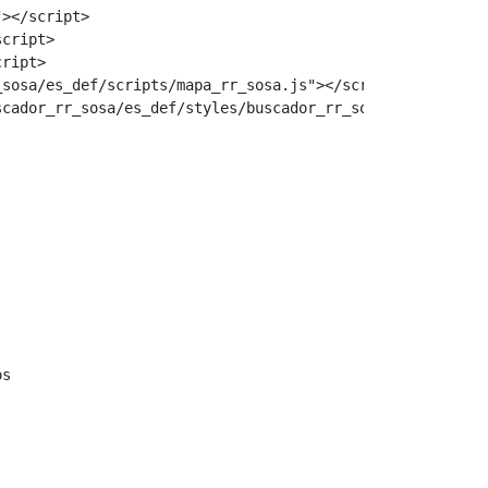
></script>

cript>

ript>

sosa/es_def/scripts/mapa_rr_sosa.js"></script>

cador_rr_sosa/es_def/styles/buscador_rr_sosa.css" />  
