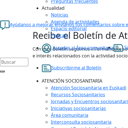
Preguntas frecuentes
Actualidad
Noticias
Agenda de actividades
Ayúdanos a mejorar, envíanos tus comentarios sobre e
Espacio editorial
Recibe el Boletín de A
Podcast
Su
Acceder al Área comunitaria
Con este Boletín seguimos informándote sob
e interés relacionados con la actividad socio
Subscribirme al Boletín
ATENCIÓN SOCIOSANITARIA
Atención Sociosanitaria en Euskadi
Recursos Sociosanitarios
Jornadas y Encuentros sociosanitar
Iniciativas sociosanitarias
Área comunitaria
Interconsulta sociosanitaria