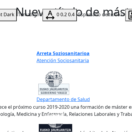
a. Nuevo título de mást
ht
Dark
Tema:light
0
0.2
0.4
Espaciado de texto:0
Arreta Soziosanitarioa
Atención Sociosanitaria
Departamento de Salud
rece el próximo curso 2019-2020 una formación de máster 
cología, Medicina y Enfermería, Relaciones Laborales y Trab