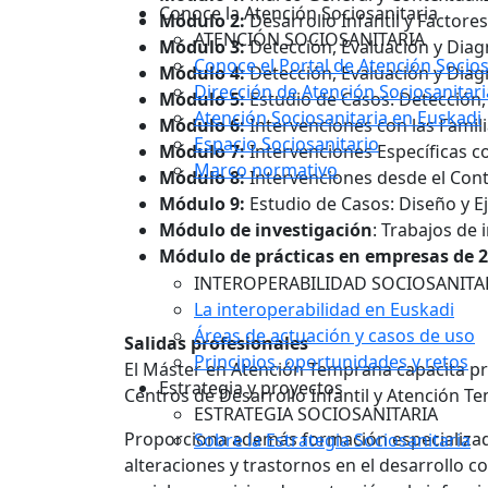
Conoce la Atención Sociosanitaria
Módulo 2:
Desarrollo Infantil y Factores
ATENCIÓN SOCIOSANITARIA
Módulo 3:
Detección, Evaluación y Diagn
Conoce el Portal de Atención Socios
Módulo 4:
Detección, Evaluación y Diagn
Dirección de Atención Sociosanitari
Módulo 5:
Estudio de Casos: Detección,
Atención Sociosanitaria en Euskadi
Módulo 6:
Intervenciones con las Famili
Espacio Sociosanitario
Módulo 7:
Intervenciones Específicas co
Marco normativo
Módulo 8:
Intervenciones desde el Cont
Módulo 9:
Estudio de Casos: Diseño y E
Módulo de investigación
: Trabajos de 
Módulo de prácticas en empresas de 
INTEROPERABILIDAD SOCIOSANITA
La interoperabilidad en Euskadi
Áreas de actuación y casos de uso
Salidas profesionales
Principios, oportunidades y retos
El Máster en Atención Temprana capacita pr
Estrategia y proyectos
Centros de Desarrollo Infantil y Atención 
ESTRATEGIA SOCIOSANITARIA
Proporciona además formación especializada
Sobre la Estrategia Sociosanitaria
alteraciones y trastornos en el desarrollo co