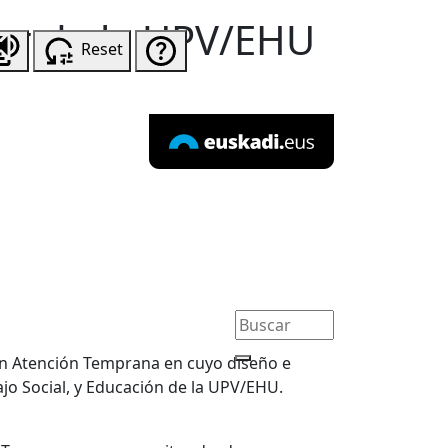
er de la UPV/EHU
Reset
en Atención Temprana en cuyo diseño e
ajo Social, y Educación de la UPV/EHU.