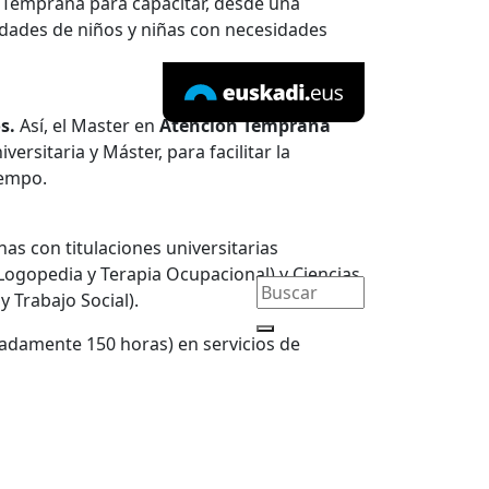
n Temprana para capacitar, desde una
sidades de niños y niñas con necesidades
os.
Así, el Master en
Atención Temprana
ersitaria y Máster, para facilitar la
iempo.
nas con titulaciones universitarias
 Logopedia y Terapia Ocupacional) y Ciencias
y Trabajo Social).
imadamente 150 horas) en servicios de