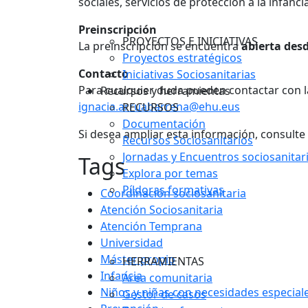
sociales, servicios de protección a la infancia
Preinscripción
PROYECTOS E INICIATIVAS
La preinscripción se encuentra
abierta desde
Proyectos estratégicos
Contacto
Iniciativas Sociosanitarias
Para cualquier duda pueden contactar con 
Recursos y herramientas
ignacia.arruabarrena@ehu.eus
RECURSOS
Documentación
Si desea ampliar esta información, consulte
Recursos Sociosanitarios
Jornadas y Encuentros sociosanitar
Tags
Explora por temas
Píldoras formativas
Coordinación sociosanitaria
Atención Sociosanitaria
Atención Temprana
Universidad
Máster propio
HERRAMIENTAS
Infancia
Área comunitaria
Niños y niñas con necesidades especial
Gestor de casos