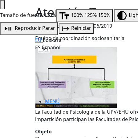
Atención Tempran
Tamaño de fuente:100%
100%
125%
150%
Lig
Fecha de publicación:
03/06/2019
Reproducir
Parar
Reiniciar
Equipo de coordinación sociosanitaria
EU
Euskara
ES
Español
MENÚ
La Facultad de Psicología de la UPV/EHU of
impartición participan las Facultades de Psi
Objeto