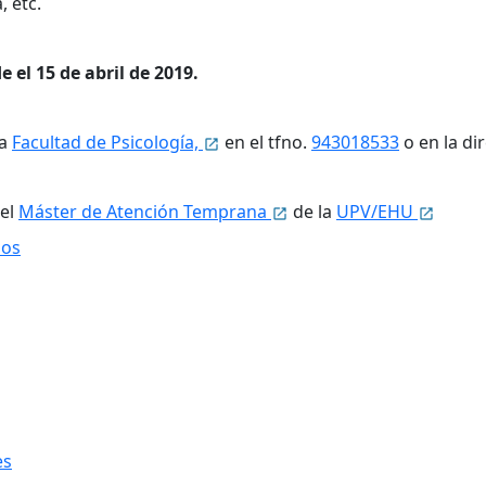
, etc.
 el 15 de abril de 2019.
la
Facultad de Psicología,
en el tfno.
943018533
o en la di
 el
Máster de Atención Temprana
de la
UPV/EHU
ios
es