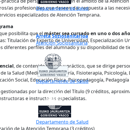
práctica de perspectiva amplia en el ámbito de la Atenció
uturos/as profesionales que deseen dar respuesta a las nece
Departamento de Salud
 servicios especializados de Atención Temprana.
ograma
que posibilita que el
máster sea cursado en uno o dos añ
Arreta Soziosanitarioa
as: Titulación de Experto de Universidad, Especialización Univ
Atención Sociosanitaria
s diferentes perfiles del alumnado y su disponibilidad de t
encial
, de contenido teórico y práctico, que se dirige perso
de la Salud (Medicina, Enfermería, Fisioterapia, Psicología,
ucación Social, Educación Física, Psicopedagogía, Pedagogía 
Departamento de Salud
 gestionadas por la dirección del Título (9 créditos, aprox
structoras e instructores especialistas.
Departamento de Salud
ación de la Atención Temprana (3 créditos)