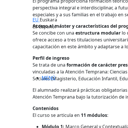
El programa proporciona formación teórico-
perspectiva integral e interdisciplinar, a f
especiales y a sus familias en el trabajo en
EU
Euskara
Acceso al máster y características del pr
ES
Español
Se concibe con una
estructura modular
lo 
ofrece acceso a tres titulaciones universitari
capacitación en este ámbito y adaptarse a lo
Perfil de ingreso
Se trata de una
formación de carácter pres
vinculadas a la Atención Temprana: Ciencias 
MENÚ
Sociales (Magisterio, Educación Infantil, Ed
El alumnado realizará prácticas obligatorias
Atención Temprana bajo la tutorización de in
Contenidos
El curso se articula en
11 módulos
:
Módulo 1:
Marco General y Contextualiz