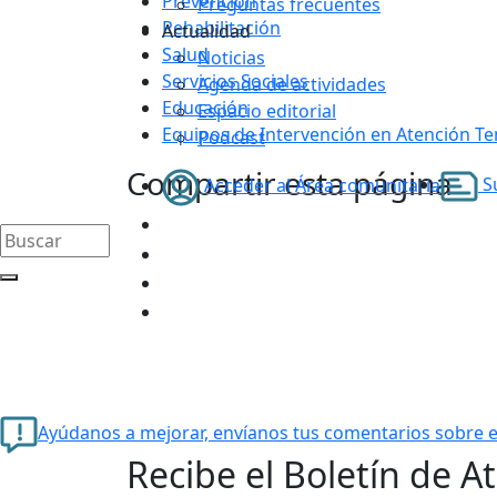
Prevención
Preguntas frecuentes
Rehabilitación
Actualidad
Salud
Noticias
Servicios Sociales
Agenda de actividades
Educación
Espacio editorial
Equipos de Intervención en Atención T
Podcast
Compartir esta página
Su
Acceder al Área comunitaria
Ayúdanos a mejorar, envíanos tus comentarios sobre e
Recibe el Boletín de A