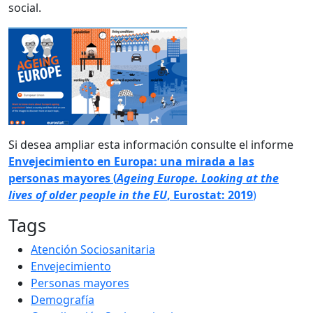
social.
Si desea ampliar esta información consulte el informe
Envejecimiento en Europa: una mirada a las
personas mayores (
Ageing Europe.
Looking at the
lives of older people in the EU
, Eurostat: 2019
)
Tags
Atención Sociosanitaria
Envejecimiento
Personas mayores
Demografía