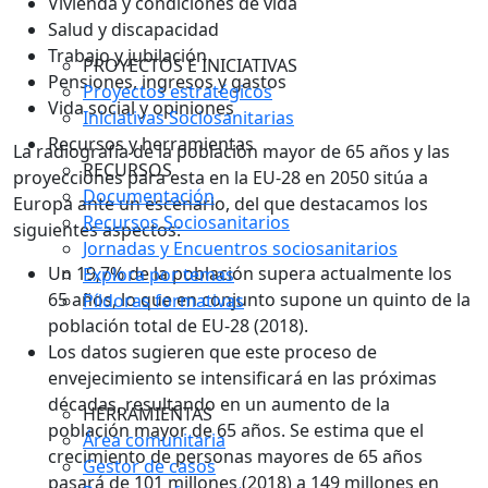
Vivienda y condiciones de vida
Salud y discapacidad
Trabajo y jubilación
PROYECTOS E INICIATIVAS
Pensiones, ingresos y gastos
Proyectos estratégicos
Vida social y opiniones
Iniciativas Sociosanitarias
Recursos y herramientas
La radiografía de la población mayor de 65 años y las
RECURSOS
proyecciones para esta en la EU-28 en 2050 sitúa a
Documentación
Europa ante un escenario, del que destacamos los
Recursos Sociosanitarios
siguientes aspectos:
Jornadas y Encuentros sociosanitarios
Un 19,7% de la población supera actualmente los
Explora por temas
65 años, lo que en conjunto supone un quinto de la
Píldoras formativas
población total de EU-28 (2018).
Los datos sugieren que este proceso de
envejecimiento se intensificará en las próximas
décadas, resultando en un aumento de la
HERRAMIENTAS
población mayor de 65 años. Se estima que el
Área comunitaria
crecimiento de personas mayores de 65 años
Gestor de casos
pasará de 101 millones (2018) a 149 millones en