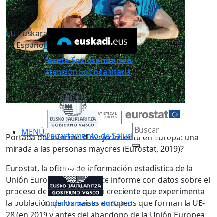
EU
Euskara
ES
Español
Arreta Soziosanitarioa
Atención Sociosanitaria
MENÚ
Departamento de Salud
Portada del informe ?Envejecimiento en Europa: una
mirada a las personas mayores (Eurostat, 2019)?
Eurostat, la oficina de información estadística de la
Unión Europea, publica este informe con datos sobre el
proceso de envejecimiento creciente que experimenta
la población de los países europeos que forman la UE-
Departamento de Salud
28 (en 2019 y antes del abandono de la Unión Europea