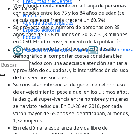
Preguntas frecuentes
2050, fundamentalmente en la franja de personas
Actualidad
con edades entre los 75 y los 84 años de edad (se
Noticias
calcula que esta franja crecerá un 60,5%).
Agenda de actividades
Se proyecta que el número de personas con 85
Espacio editorial
años pase de 13,8 millones en 2018 a 31,8 millones
Podcast
en 2050. El sobreenvejecimiento de la población
constituye uno de los núcleos de este desafío
Subscribirme al
Acceder al Área comunitaria
demográfico al comportar costes considerables
relacionados con una adecuada atención sanitaria
y provisión de cuidados, y la intensificación del uso
de los servicios sociales.
Se constatan diferencias de género en el proceso
de envejecimiento, pese a que, en los últimos años,
la desigual supervivencia entre hombres y mujeres
se ha visto reducida. En EU-28 en 2018, por cada
varón mayor de 65 años se identificaban, al menos,
1,32 mujeres.
En relación a la esperanza de vida libre de