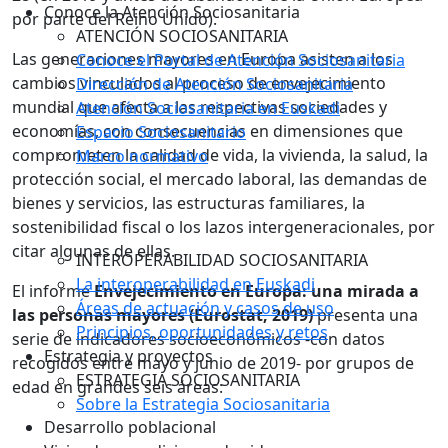
Conoce la Atención Sociosanitaria
por parte del Reino Unido).
ATENCIÓN SOCIOSANITARIA
Las generaciones mayores en Europa asisten a los
Conoce el Portal de Atención Sociosanitaria
cambios vinculados al proceso de envejecimiento
Dirección de Atención Sociosanitaria
mundial que afecta a las respectivas sociedades y
Atención Sociosanitaria en Euskadi
economías, con consecuencias en dimensiones que
Espacio Sociosanitario
comprometen la calidad de vida, la vivienda, la salud, la
Marco normativo
protección social, el mercado laboral, las demandas de
bienes y servicios, las estructuras familiares, la
sostenibilidad fiscal o los lazos intergeneracionales, por
citar algunas de ellas.
INTEROPERABILIDAD SOCIOSANITARIA
La interoperabilidad en Euskadi
El informe
Envejecimiento en Europa: una mirada a
Áreas de actuación y casos de uso
las personas mayores (Eurostat, 2019)
presenta una
Principios, oportunidades y retos
serie de indicadores socioeconómicos -con datos
Estrategia y proyectos
recogidos entre mayo y junio de 2019- por grupos de
ESTRATEGIA SOCIOSANITARIA
edad en grandes seis áreas:
Sobre la Estrategia Sociosanitaria
Desarrollo poblacional