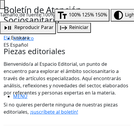
Boletín de Atención
Tamaño de fuente:100%
100%
125%
150%
Lig
Sociosanitaria
Reproducir
Parar
Reiniciar
Piezas editoriales
EU
Euskara
Histórico
ES
Español
Piezas editoriales
Bienvenido/a al Espacio Editorial, un punto de
encuentro para explorar el ámbito sociosanitario a
través de artículos especializados. Aquí encontrarás
análisis, reflexiones y novedades del sector, elaborados
por referentes y personas expertas en la materia.
MENÚ
Si no quieres perderte ninguna de nuestras piezas
editoriales,
¡suscríbete al boletín!