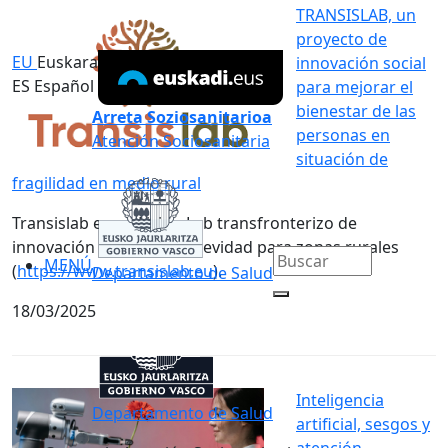
TRANSISLAB, un
proyecto de
EU
Euskara
innovación social
ES
Español
para mejorar el
bienestar de las
Arreta Soziosanitarioa
personas en
Atención Sociosanitaria
situación de
fragilidad en medio rural
Transislab es un Living Lab transfronterizo de
innovación social en longevidad para zonas rurales
MENÚ
(
https://www.transislab.eu
).
Departamento de Salud
18/03/2025
Inteligencia
Departamento de Salud
artificial, sesgos y