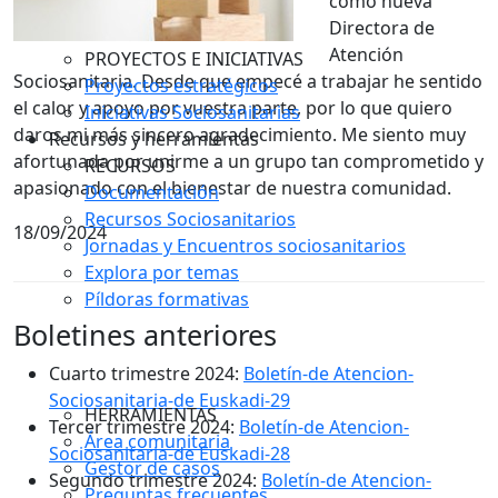
como nueva
Directora de
Atención
PROYECTOS E INICIATIVAS
Sociosanitaria. Desde que empecé a trabajar he sentido
Proyectos estratégicos
el calor y apoyo por vuestra parte, por lo que quiero
Iniciativas Sociosanitarias
daros mi más sincero agradecimiento. Me siento muy
Recursos y herramientas
afortunada por unirme a un grupo tan comprometido y
RECURSOS
apasionado con el bienestar de nuestra comunidad.
Documentación
Recursos Sociosanitarios
18/09/2024
Jornadas y Encuentros sociosanitarios
Explora por temas
Píldoras formativas
Boletines anteriores
Cuarto trimestre 2024:
Boletín-de Atencion-
Sociosanitaria-de Euskadi-29
HERRAMIENTAS
Tercer trimestre 2024:
Boletín-de Atencion-
Área comunitaria
Sociosanitaria-de Euskadi-28
Gestor de casos
Segundo trimestre 2024:
Boletín-de Atencion-
Preguntas frecuentes