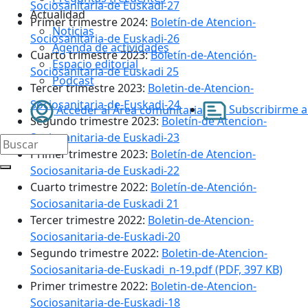
Sociosanitaria-de Euskadi-27
Actualidad
Primer trimestre 2024:
Boletín-de Atencion-
Noticias
Sociosanitaria-de Euskadi-26
Agenda de actividades
Cuarto trimestre 2023:
Boletín-de-Atención-
Espacio editorial
Sociosanitaria-de Euskadi 25
Podcast
Tercer trimestre 2023:
Boletin-de-Atencion-
Sociosanitaria-de-Euskadi-24
Subscribirme al
Acceder al Área comunitaria
Segundo trimestre 2023:
Boletín-de Atencion-
Sociosanitaria-de Euskadi-23
Primer trimestre 2023:
Boletín-de Atencion-
Sociosanitaria-de Euskadi-22
Cuarto trimestre 2022:
Boletín-de-Atención-
Sociosanitaria-de Euskadi 21
Tercer trimestre 2022:
Boletin-de-Atencion-
Sociosanitaria-de-Euskadi-20
Segundo trimestre 2022:
Boletin-de-Atencion-
Sociosanitaria-de-Euskadi_n-19.pdf (PDF, 397 KB)
Primer trimestre 2022:
Boletin-de-Atencion-
Sociosanitaria-de-Euskadi-18