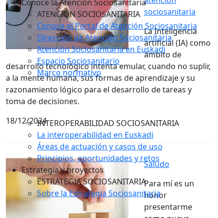
atención
Conoce la Atención Sociosanitaria
sociosanitaria
ATENCIÓN SOCIOSANITARIA
Conoce el Portal de Atención Sociosanitaria
La Inteligencia
Dirección de Atención Sociosanitaria
artificial (IA) como
Atención Sociosanitaria en Euskadi
ámbito de
Espacio Sociosanitario
desarrollo tecnológico intenta emular, cuando no suplir,
Marco normativo
a la mente humana, sus formas de aprendizaje y su
razonamiento lógico para el desarrollo de tareas y
toma de decisiones.
18/12/2024
INTEROPERABILIDAD SOCIOSANITARIA
La interoperabilidad en Euskadi
Áreas de actuación y casos de uso
Principios, oportunidades y retos
Saludo
Estrategia y proyectos
ESTRATEGIA SOCIOSANITARIA
Para mí es un
Sobre la Estrategia Sociosanitaria
honor
presentarme