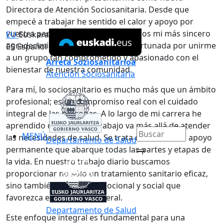
Directora de Atención Sociosanitaria. Desde que
empecé a trabajar he sentido el calor y apoyo por
vuestra parte, por lo que quiero daros mi más sincero
EU
Euskara
agradecimiento. Me siento muy afortunada por unirme
ES
Español
a un grupo tan comprometido y apasionado con el
Arreta Soziosanitarioa
bienestar de nuestra comunidad.
Atención Sociosanitaria
Para mí, lo sociosanitario es mucho más que un ámbito
profesional; es un compromiso real con el cuidado
integral de las personas. A lo largo de mi carrera he
aprendido que nuestro trabajo va más allá de atender
MENÚ
las necesidades de salud. Se trata de ofrecer un apoyo
Departamento de Salud
permanente que abarque todas las partes y etapas de
la vida. En nuestro trabajo diario buscamos
proporcionar no sólo un tratamiento sanitario eficaz,
sino también un apoyo emocional y social que
favorezca el bienestar general.
Departamento de Salud
Este enfoque integral es fundamental para una