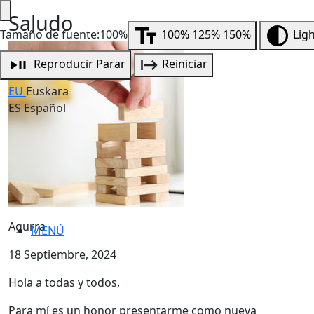
Saludo
Tamaño de fuente:100%
100%
125%
150%
Lig
Reproducir
Parar
Reiniciar
EU
Euskara
ES
Español
Agurra
MENÚ
18 Septiembre, 2024
Hola a todas y todos,
Para mí es un honor presentarme como nueva