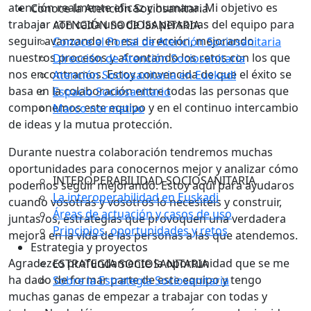
atención realmente eficaz y humana. Mi objetivo es
Conoce la Atención Sociosanitaria
trabajar con cada una de las personas del equipo para
ATENCIÓN SOCIOSANITARIA
seguir avanzando en esa dirección, mejorando
Conoce el Portal de Atención Sociosanitaria
nuestros procesos y afrontando los retos con los que
Dirección de Atención Sociosanitaria
nos encontramos. Estoy convencida de que el éxito se
Atención Sociosanitaria en Euskadi
basa en la colaboración entre todas las personas que
Espacio Sociosanitario
componemos este equipo y en el continuo intercambio
Marco normativo
de ideas y la mutua protección.
Durante nuestra colaboración tendremos muchas
oportunidades para conocernos mejor y analizar cómo
INTEROPERABILIDAD SOCIOSANITARIA
podemos seguir mejorando. Estoy aquí para ayudaros
La interoperabilidad en Euskadi
cuando vosotras y vosotros lo necesitéis y construir,
Áreas de actuación y casos de uso
juntas/os, estrategias que provoquen una verdadera
Principios, oportunidades y retos
mejora en la vida de las personas a las que atendemos.
Estrategia y proyectos
Agradezco profundamente la oportunidad que se me
ESTRATEGIA SOCIOSANITARIA
ha dado de formar parte de este equipo y tengo
Sobre la Estrategia Sociosanitaria
muchas ganas de empezar a trabajar con todas y