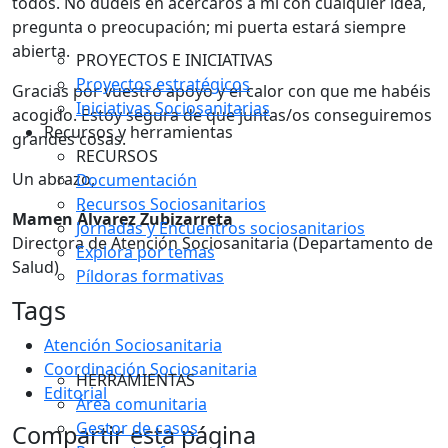
todos. No dudéis en acercaros a mí con cualquier idea,
pregunta o preocupación; mi puerta estará siempre
abierta.
PROYECTOS E INICIATIVAS
Proyectos estratégicos
Gracias por vuestro apoyo y el calor con que me habéis
Iniciativas Sociosanitarias
acogido. Estoy segura de que juntas/os conseguiremos
Recursos y herramientas
grandes cosas.
RECURSOS
Un abrazo,
Documentación
Recursos Sociosanitarios
Mamen Álvarez Zubizarreta
Jornadas y Encuentros sociosanitarios
Directora de Atención Sociosanitaria (Departamento de
Explora por temas
Salud)
Píldoras formativas
Tags
Atención Sociosanitaria
Coordinación Sociosanitaria
HERRAMIENTAS
Editorial
Área comunitaria
Gestor de casos
Compartir esta página