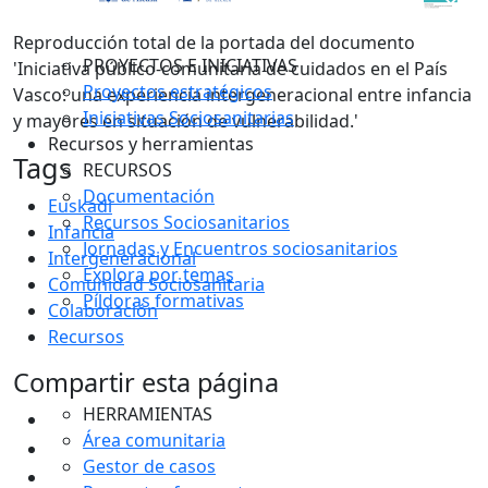
Reproducción total de la portada del documento
PROYECTOS E INICIATIVAS
'Iniciativa público-comunitaria de cuidados en el País
Proyectos estratégicos
Vasco: una experiencia intergeneracional entre infancia
Iniciativas Sociosanitarias
y mayores en situación de vulnerabilidad.'
Recursos y herramientas
Tags
RECURSOS
Documentación
Euskadi
Recursos Sociosanitarios
Infancia
Jornadas y Encuentros sociosanitarios
Intergeneracional
Explora por temas
Comunidad Sociosanitaria
Píldoras formativas
Colaboración
Recursos
Compartir esta página
HERRAMIENTAS
Área comunitaria
Gestor de casos