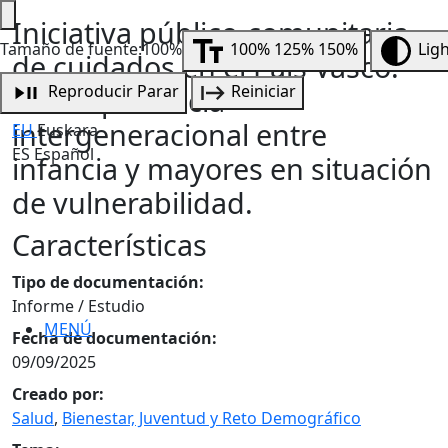
Iniciativa público-comunitaria
Tamaño de fuente:100%
100%
125%
150%
Lig
de cuidados en el País Vasco:
Reproducir
Parar
Reiniciar
una experiencia
intergeneracional entre
EU
Euskara
ES
Español
infancia y mayores en situación
de vulnerabilidad.
Características
Tipo de documentación:
Informe / Estudio
MENÚ
Fecha de documentación:
09/09/2025
Creado por:
Salud
,
Bienestar, Juventud y Reto Demográfico