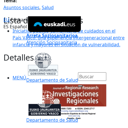
Tema:
Asuntos sociales
,
Salud
Lista de documentos
EU
Euskara
ES
Español
Iniciativa público-comunitaria de cuidados en el
Arreta Soziosanitarioa
País Vasco: una experiencia intergeneracional entre
Atención Sociosanitaria
infancia y mayores en situación de vulnerabilidad.
Detalles
MENÚ
Departamento de Salud
Departamento de Salud