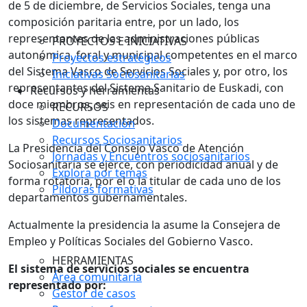
de 5 de diciembre, de Servicios Sociales, tenga una
composición paritaria entre, por un lado, los
representantes de las administraciones públicas
PROYECTOS E INICIATIVAS
autonómica, foral y municipal competentes en el marco
Proyectos estratégicos
del Sistema Vasco de Servicios Sociales y, por otro, los
Iniciativas Sociosanitarias
representantes del Sistema Sanitario de Euskadi, con
Recursos y herramientas
doce miembros, seis en representación de cada uno de
RECURSOS
los sistemas representados.
Documentación
Recursos Sociosanitarios
La Presidencia del Consejo Vasco de Atención
Jornadas y Encuentros sociosanitarios
Sociosanitaria se ejerce, con periodicidad anual y de
Explora por temas
forma rotatoria, por el o la titular de cada uno de los
Píldoras formativas
departamentos gubernamentales.
Actualmente la presidencia la asume la Consejera de
Empleo y Políticas Sociales del Gobierno Vasco.
HERRAMIENTAS
El sistema de servicios sociales se encuentra
Área comunitaria
representado por:
Gestor de casos