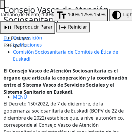
Consejo Vasco de Atención
Tamaño de fuente:100%
100%
125%
150%
Lig
Sociosanitaria
Reproducir
Parar
Reiniciar
¿Qué es?
Composición
EU
Euskara
Instituciones
ES
Español
Comisión Sociosanitaria de Comités de Ética de
Euskadi
El Consejo Vasco de Atención Sociosanitaria es el
órgano que articula la cooperación y la coordinación
entre el Sistema Vasco de Servicios Sociales y el
Sistema Sanitario en Euskadi
.
MENÚ
El Decreto
150/2022, de 7 de diciembre, de la
gobernanza sociosanitaria de Euskadi (BOPV de 22 de
diciembre de 2022)
establece que, a nivel autonómico,
corresponde al Consejo Vasco de Atención