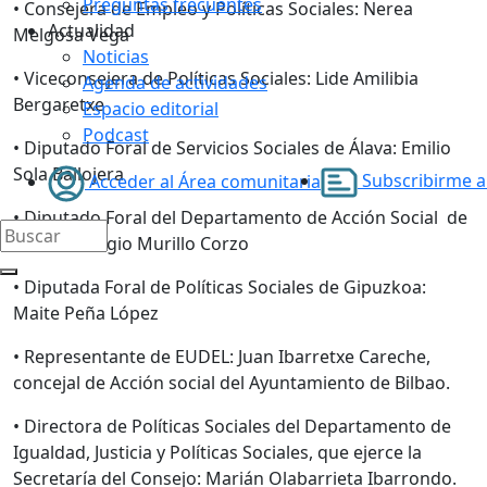
Preguntas frecuentes
•
Consejera de Empleo y Políticas Sociales: Nerea
Actualidad
Melgosa Vega
Noticias
•
Viceconsejera de Políticas Sociales: Lide Amilibia
Agenda de actividades
Bergaretxe
Espacio editorial
Podcast
•
Diputado Foral de Servicios Sociales de Álava: Emilio
Sola Ballojera
Subscribirme al
Acceder al Área comunitaria
•
Diputado Foral del Departamento de Acción Social de
Bizkaia: Sergio Murillo Corzo
•
Diputada Foral de Políticas Sociales de Gipuzkoa:
Maite Peña López
•
Representante de EUDEL: Juan Ibarretxe Careche,
concejal de Acción social del Ayuntamiento de Bilbao.
•
Directora de Políticas Sociales del Departamento de
Igualdad, Justicia y Políticas Sociales, que ejerce la
Secretaría del Consejo: Marián Olabarrieta Ibarrondo.