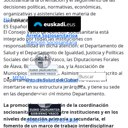
Sociosanitaria la orientación y el seguimiento de las
decisiones políticas, normativas, económicas,
organizativas y asistenciales en materia de
EU
Euskara
coordinación sociosanitaria,
ES
Español
El Consejo Vasco de Atención Sociosanitaria está
Arreta Soziosanitarioa
integrado por todas las instituciones con
Atención Sociosanitaria
responsabilidad en dicha atención: el Departamento de
Salud y el Departamento de Igualdad, Justicia y Políticas
Sociales del Gobierno Vasco, las Diputaciones Forales
de Álava, Bizkaia y Gipuzkoa, y la Asociación de
Municipios Vascos-EUDEL. Asimismo, queda adscrito al
MENÚ
Departamento de Salud del Gobierno Vasco, sin
Departamento de Salud
insertarse en su estructura jerárquica, y tiene su sede
en las dependencias del mismo Departamento.
La promoción y facilitación de la coordinación
sociosanitaria efectiva entre instituciones y en los
niveles de atención primaria y secundaria, el
Departamento de Salud
fomento de un marco de trabajo interdisciplinar