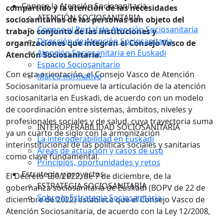
Conoce la Atención Sociosanitaria
compartido y la atención de las necesidades
ATENCIÓN SOCIOSANITARIA
sociosanitarias de las personas son objeto del
Conoce el Portal de Atención Sociosanitaria
trabajo conjunto de las instituciones y
Dirección de Atención Sociosanitaria
organizaciones que integran el Consejo Vasco de
Atención Sociosanitaria en Euskadi
Atención Sociosanitaria.
Espacio Sociosanitario
Con esta orientación, el Consejo Vasco de Atención
Marco normativo
Sociosanitaria promueve la articulación de la atención
sociosanitaria en Euskadi, de acuerdo con un modelo
de coordinación entre sistemas, ámbitos, niveles y
profesionales sociales y de salud, cuya trayectoria suma
INTEROPERABILIDAD SOCIOSANITARIA
ya un cuarto de siglo con la armonización
La interoperabilidad en Euskadi
interinstitucional de las políticas sociales y sanitarias
Áreas de actuación y casos de uso
como clave fundamental.
Principios, oportunidades y retos
Estrategia y proyectos
El Decreto 150/2022, de 7 de diciembre, de la
ESTRATEGIA SOCIOSANITARIA
gobernanza sociosanitaria de Euskadi (BOPV de 22 de
Sobre la Estrategia Sociosanitaria
diciembre de 2022) establece que el Consejo Vasco de
Atención Sociosanitaria, de acuerdo con la Ley 12/2008,