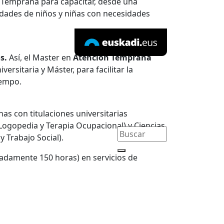
n Temprana para capacitar, desde una
sidades de niños y niñas con necesidades
os.
Así, el Master en
Atención Temprana
ersitaria y Máster, para facilitar la
iempo.
nas con titulaciones universitarias
 Logopedia y Terapia Ocupacional) y Ciencias
y Trabajo Social).
imadamente 150 horas) en servicios de