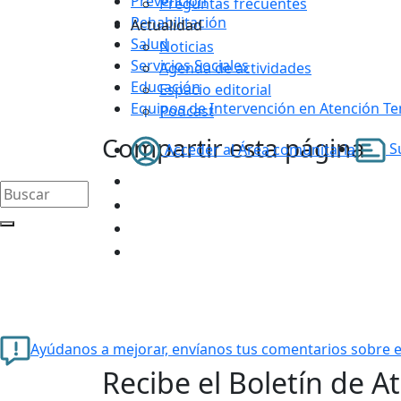
Prevención
Preguntas frecuentes
Rehabilitación
Actualidad
Salud
Noticias
Servicios Sociales
Agenda de actividades
Educación
Espacio editorial
Equipos de Intervención en Atención T
Podcast
Compartir esta página
Su
Acceder al Área comunitaria
Ayúdanos a mejorar, envíanos tus comentarios sobre e
Recibe el Boletín de A