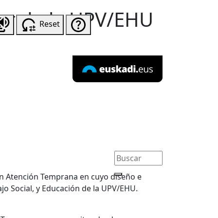
er de la UPV/EHU
Reset
en Atención Temprana en cuyo diseño e
ajo Social, y Educación de la UPV/EHU.