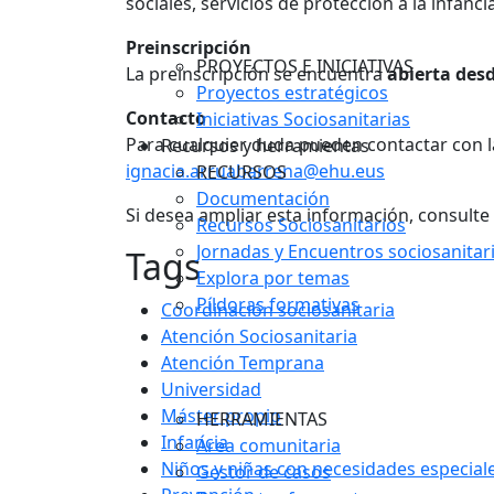
sociales, servicios de protección a la infancia
Preinscripción
PROYECTOS E INICIATIVAS
La preinscripción se encuentra
abierta desde
Proyectos estratégicos
Contacto
Iniciativas Sociosanitarias
Para cualquier duda pueden contactar con 
Recursos y herramientas
ignacia.arruabarrena@ehu.eus
RECURSOS
Documentación
Si desea ampliar esta información, consulte
Recursos Sociosanitarios
Jornadas y Encuentros sociosanitar
Tags
Explora por temas
Píldoras formativas
Coordinación sociosanitaria
Atención Sociosanitaria
Atención Temprana
Universidad
Máster propio
HERRAMIENTAS
Infancia
Área comunitaria
Niños y niñas con necesidades especial
Gestor de casos