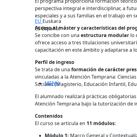
El programa proporciona formación teórico-
perspectiva integral e interdisciplinar, a f
especiales y a sus familias en el trabajo en
EU
Euskara
Acceso al máster y características del pr
ES
Español
Se concibe con una
estructura modular
lo 
ofrece acceso a tres titulaciones universitari
capacitación en este ámbito y adaptarse a lo
Perfil de ingreso
Se trata de una
formación de carácter pres
vinculadas a la Atención Temprana: Ciencias 
MENÚ
Sociales (Magisterio, Educación Infantil, Ed
El alumnado realizará prácticas obligatorias
Atención Temprana bajo la tutorización de in
Contenidos
El curso se articula en
11 módulos
:
Módulo 1:
Marco General y Contextualiz