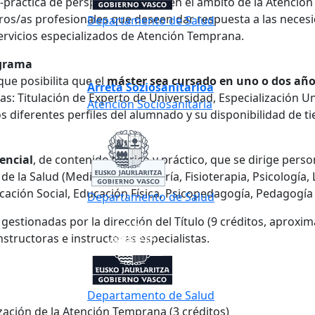
práctica de perspectiva amplia en el ámbito de la Atenció
uturos/as profesionales que deseen dar respuesta a las nece
Departamento de Salud
 servicios especializados de Atención Temprana.
ograma
que posibilita que el
máster sea cursado en uno o dos añ
Arreta Soziosanitarioa
as: Titulación de Experto de Universidad, Especialización Univ
Atención Sociosanitaria
s diferentes perfiles del alumnado y su disponibilidad de t
encial
, de contenido teórico y práctico, que se dirige perso
de la Salud (Medicina, Enfermería, Fisioterapia, Psicología,
ucación Social, Educación Física, Psicopedagogía, Pedagogía 
Departamento de Salud
 gestionadas por la dirección del Título (9 créditos, aprox
structoras e instructores especialistas.
Departamento de Salud
ación de la Atención Temprana (3 créditos)