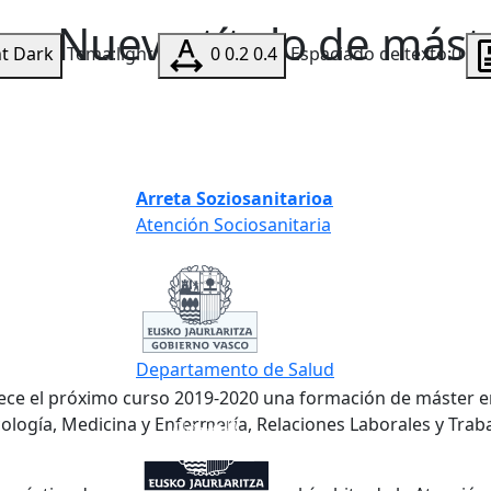
a. Nuevo título de mást
ht
Dark
Tema:light
0
0.2
0.4
Espaciado de texto:0
Arreta Soziosanitarioa
Atención Sociosanitaria
Departamento de Salud
rece el próximo curso 2019-2020 una formación de máster 
cología, Medicina y Enfermería, Relaciones Laborales y Trab