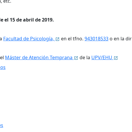
, etc.
 el 15 de abril de 2019.
la
Facultad de Psicología,
en el tfno.
943018533
o en la di
 el
Máster de Atención Temprana
de la
UPV/EHU
ios
es