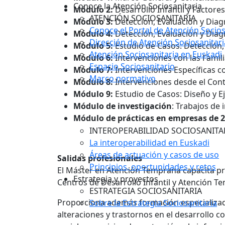
Conoce la Atención Sociosanitaria
Módulo 2:
Desarrollo Infantil y Factores
ATENCIÓN SOCIOSANITARIA
Módulo 3:
Detección, Evaluación y Diagn
Conoce el Portal de Atención Socios
Módulo 4:
Detección, Evaluación y Diagn
Dirección de Atención Sociosanitari
Módulo 5:
Estudio de Casos: Detección,
Atención Sociosanitaria en Euskadi
Módulo 6:
Intervenciones con las Famili
Espacio Sociosanitario
Módulo 7:
Intervenciones Específicas co
Marco normativo
Módulo 8:
Intervenciones desde el Cont
Módulo 9:
Estudio de Casos: Diseño y E
Módulo de investigación
: Trabajos de 
Módulo de prácticas en empresas de 
INTEROPERABILIDAD SOCIOSANITA
La interoperabilidad en Euskadi
Áreas de actuación y casos de uso
Salidas profesionales
Principios, oportunidades y retos
El Máster en Atención Temprana capacita pr
Estrategia y proyectos
Centros de Desarrollo Infantil y Atención 
ESTRATEGIA SOCIOSANITARIA
Proporciona además formación especializada
Sobre la Estrategia Sociosanitaria
alteraciones y trastornos en el desarrollo co