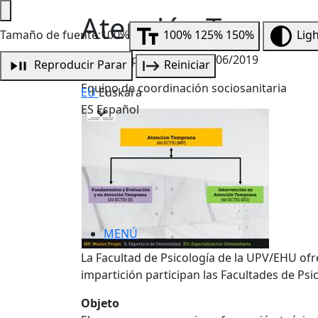
Atención Tempran
Tamaño de fuente:100%
100%
125%
150%
Lig
Fecha de publicación:
03/06/2019
Reproducir
Parar
Reiniciar
Equipo de coordinación sociosanitaria
EU
Euskara
ES
Español
MENÚ
La Facultad de Psicología de la UPV/EHU of
impartición participan las Facultades de Psi
Objeto